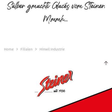
Sälber gmachti Glacés vom Steiner.
Mmmh…
Home
Filialen
Hinwil Industrie