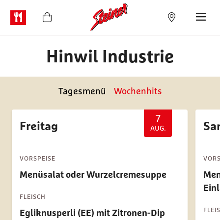
Hinwil Industrie
Tagesmenü
Wochenhits
7
Freitag
Sa
AUG.
VORSPEISE
VORS
Menüsalat oder Wurzelcremesuppe
Men
Ein
FLEISCH
FLEI
Egliknusperli (EE) mit Zitronen-Dip