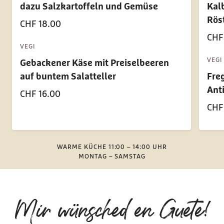
dazu Salzkartoffeln und Gemüse
Kalb
Rös
CHF 18.00
CHF
VEGI
VEGI
Gebackener Käse mit Preiselbeeren
auf buntem Salatteller
Fre
Ant
CHF 16.00
CHF
WARME KÜCHE 11:00 – 14:00 UHR
MONTAG – SAMSTAG
Mir wünsched en Guete!