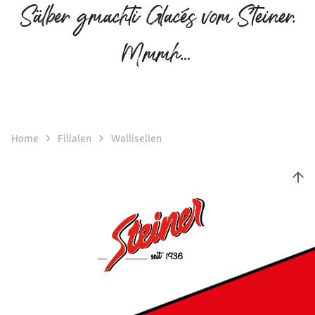
Sälber gmachti Glacés vom Steiner.
Mmmh…
Home
Filialen
Wallisellen