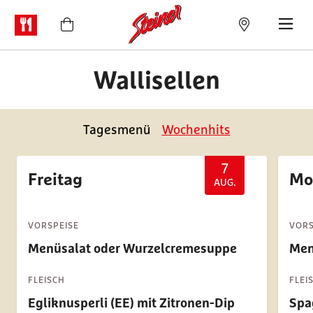
Wallisellen
Tagesmenü
Wochenhits
7
Freitag
Mo
AUG.
VORSPEISE
VORS
Menüsalat oder Wurzelcremesuppe
Men
FLEISCH
FLEI
Egliknusperli (EE) mit Zitronen-Dip
Spa