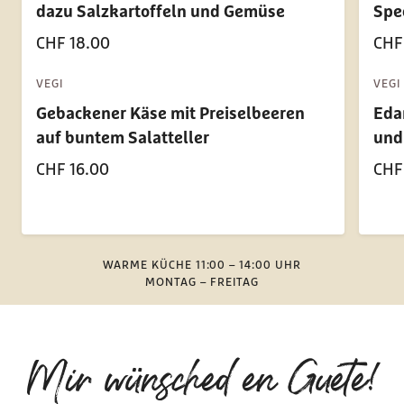
dazu Salzkartoffeln und Gemüse
Spe
CHF 18.00
CHF
VEGI
VEGI
Gebackener Käse mit Preiselbeeren
Eda
auf buntem Salatteller
und
CHF 16.00
CHF
WARME KÜCHE 11:00 – 14:00 UHR
MONTAG – FREITAG
Mir wünsched en Guete!